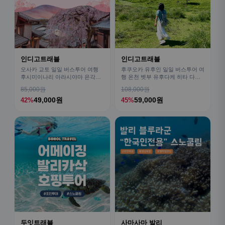
인디고트래블
인디고트래블
오사카 교토 일일 버스투어 여행
후쿠오카 유후인 일일 버스투어 여
후시미이나리 아라시야마 은각사
행 온천 벳부 유후다케 히타 다자
청수사 철학의길
이후
85,000원
108,000원
49,000원
59,000원
42%
45%
두잇트래블
사마사마 발리