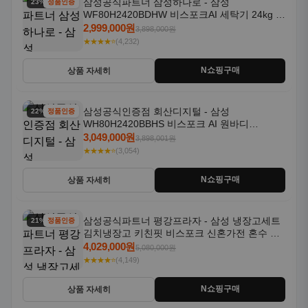
삼성공식파트너 삼성하나로 - 삼성
23% 할인
정품인증
WF80H2420BDHW 비스포크AI 세탁기 24kg 건
조기 20kg 세제자동투입
2,999,000원
3,898,000원
★★★★⭐
(4,232)
N쇼핑구매
상품 자세히
삼성공식인증점 회산디지털 - 삼성
22% 할인
정품인증
WH80H2420BBHS 비스포크 AI 원바디
24kg+20kg 세제자동투입 1등급
3,049,000원
3,898,001원
★★★★⭐
(3,054)
N쇼핑구매
상품 자세히
삼성공식파트너 평강프라자 - 삼성 냉장고세트
21% 할인
정품인증
김치냉장고 키친핏 비스포크 신혼가전 혼수 입
주가전 빌트인 화이트
4,029,000원
5,080,000원
★★★★⭐
(4,149)
N쇼핑구매
상품 자세히