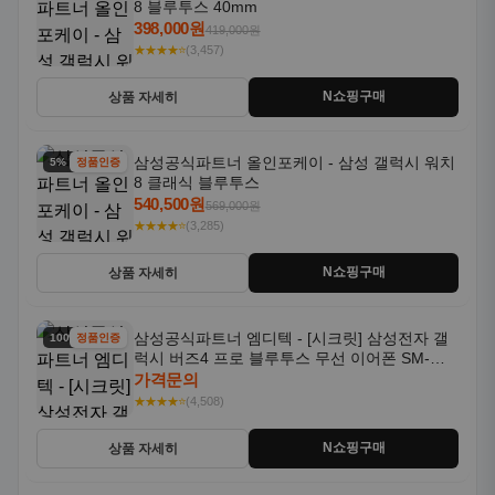
8 블루투스 40mm
398,000원
419,000원
★★★★⭐
(3,457)
N쇼핑구매
상품 자세히
삼성공식파트너 올인포케이 - 삼성 갤럭시 워치
5% 할인
정품인증
8 클래식 블루투스
540,500원
569,000원
★★★★⭐
(3,285)
N쇼핑구매
상품 자세히
삼성공식파트너 엠디텍 - [시크릿] 삼성전자 갤
100% 할인
정품인증
럭시 버즈4 프로 블루투스 무선 이어폰 SM-
R640N
가격문의
★★★★⭐
(4,508)
N쇼핑구매
상품 자세히