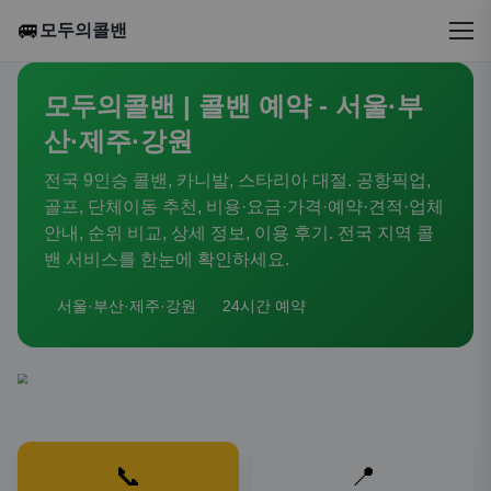
🚐
모두의콜밴
모두의콜밴 | 콜밴 예약 - 서울·부
산·제주·강원
전국 9인승 콜밴, 카니발, 스타리아 대절. 공항픽업,
골프, 단체이동 추천, 비용·요금·가격·예약·견적·업체
안내, 순위 비교, 상세 정보, 이용 후기. 전국 지역 콜
밴 서비스를 한눈에 확인하세요.
서울·부산·제주·강원
24시간 예약
📞
📍