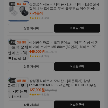
삼성공식파트너 제이유 - [크리에이터]삼성전자
100% 할인
정품인증
갤럭시 버즈4 프로 무선 블루투스 이어폰 ANC
SM-R640N
가격문의
★★★★⭐
(3,209)
N쇼핑구매
상품 자세히
삼성공식파트너 오제앤에스 - [히든] 삼성 삼탠
25% 할인
정품인증
바이미 스마트 M5 80cm(32인치) 화이트 IPTV
OTT 패키지
449,000원
600,000원
★★★★⭐
(4,385)
N쇼핑구매
상품 자세히
삼성공식파트너 모니칸 - [히든특가] 삼성
28% 할인
정품인증
LS24F330 60.4cm(24인치) FULL HD 사무실/
컴퓨터 모니터
127,000원
177,000원
★★★★⭐
(4,516)
N쇼핑구매
상품 자세히