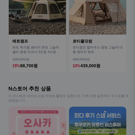
레토캠프
로티몰닷컴
레토 육각돔 원터치 텐트 그늘막
로티캠프 힐하우스 캠핑 그늘막 대
쉘터 캠핑 피크닉 3인용 4인용 패
형 원터치 텐트
밀리 LCE-OT02
109,900원
489,000원
88,700원
439,000원
19%
10%
N스토어 추천 상품
이 포스팅은 네이버 쇼핑 커넥트 활동의 일환으로, 이에 따른 일정액의 수수료를 제
공받습니다.