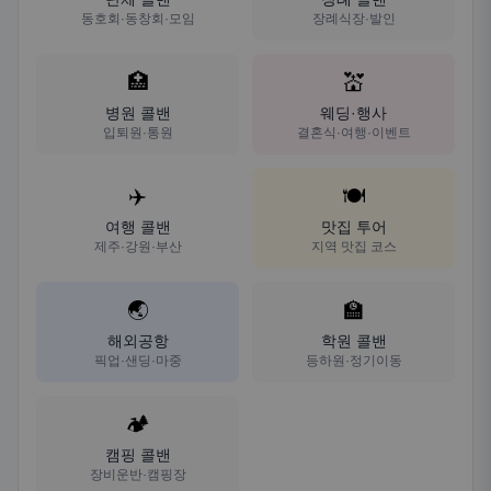
동호회·동창회·모임
장례식장·발인
🏥
💒
병원 콜밴
웨딩·행사
입퇴원·통원
결혼식·여행·이벤트
✈️
🍽️
여행 콜밴
맛집 투어
제주·강원·부산
지역 맛집 코스
🌏
🏫
해외공항
학원 콜밴
픽업·샌딩·마중
등하원·정기이동
🏕️
캠핑 콜밴
장비운반·캠핑장