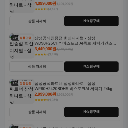
18kg 자동문열림 1등급
4,099,000원
4,199,000원
★★★★⭐
(3,447)
N쇼핑구매
상품 자세히
삼성공식인증점 회산디지털 - 삼성
24% 할인
정품인증
WD90F25CHY 비스포크 AI콤보 세탁기건조기
일체형 25kg+18kg 1등급
3,449,000원
4,548,000원
★★★★⭐
(3,476)
N쇼핑구매
상품 자세히
삼성공식파트너 삼성하나로 - 삼성
25% 할인
정품인증
WF80H2420BDHS 비스포크AI 세탁기 24kg 건
조기 20kg 세제자동투입
2,999,000원
3,998,000원
★★★★⭐
(4,034)
N쇼핑구매
상품 자세히