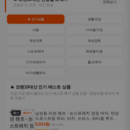
전체보기
오늘만 이 가격 · 재고 한정
🔥 인기상품
생활/건강
식품
디지털/가전
패션의류
패션잡화
스포츠/레저
화장품/미용
가구/인테리어
출산/육아
여가/생활편의
🔥 모밴10대산 인기 베스트 상품
지금 가장 많이 팔리는 인기 베스트 특가 상품 모음 - 한정수량 최저가 쿠
폰 적용가
남성용 리넨 팬츠 - 논스트레치 정장 바지, 탄성
특가
최저가
드로스트링 허리, 비치, 오피스, 파티용 루즈핏
트라우저 - 세탁기 사용 가능한 캐주얼 정장 의
9,024원
쿠폰 가격
상
★★★★⭐
(4,309)