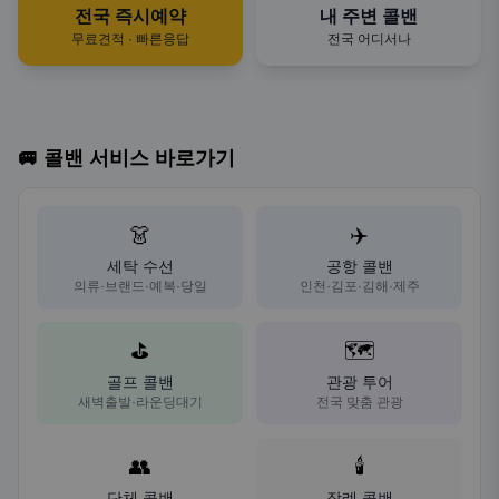
전국 즉시예약
내 주변 콜밴
무료견적 · 빠른응답
전국 어디서나
🚐 콜밴 서비스 바로가기
👗
✈️
세탁 수선
공항 콜밴
의류·브랜드·예복·당일
인천·김포·김해·제주
⛳
🗺️
골프 콜밴
관광 투어
새벽출발·라운딩대기
전국 맞춤 관광
👥
🕯️
단체 콜밴
장례 콜밴