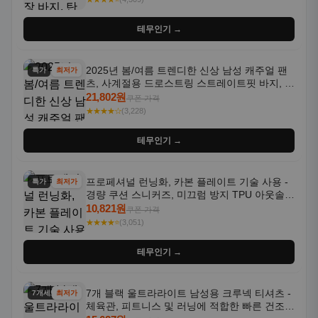
테무인기 →
2025년 봄/여름 트렌디한 신상 남성 캐주얼 팬
특가
최저가
츠, 사계절용 드로스트링 스트레이트핏 바지, 한
국 스타일, 활용도 높은 아웃도어 및 정장용, 발
21,802원
쿠폰 가격
목 바지
★★★★☆
(3,228)
테무인기 →
프로페셔널 런닝화, 카본 플레이트 기술 사용 -
특가
최저가
경량 쿠션 스니커즈, 미끄럼 방지 TPU 아웃솔,
통기성 화이트-퍼플 그라데이션, 헬스, 트레이
10,821원
쿠폰 가격
닝 - 남성용, 여성용, 모든 계절에 적합
★★★★⭐
(3,051)
테무인기 →
7개 블랙 울트라라이트 남성용 크루넥 티셔츠 -
7개세트
최저가
체육관, 피트니스 및 러닝에 적합한 빠른 건조,