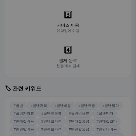
3️⃣
서비스 이용
예약일에 이용
4️⃣
결제 완료
현장/계좌 결제
🏷️ 관련 키워드
#콜밴
#콜밴가격
#콜밴비용
#콜밴요금
#콜밴얼마
#콜밴가격표
#콜밴요금표
#콜밴비용표
#콜밴단가
#밴대절비용
#밴대절가격
#밴대절요금
#밴대절얼마
#밴렌탈비용
#밴렌탈가격
#밴렌탈요금
#밴임대비용