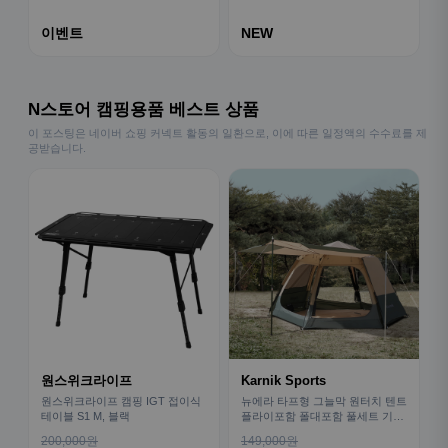
이벤트
NEW
N스토어 캠핑용품 베스트 상품
이 포스팅은 네이버 쇼핑 커넥트 활동의 일환으로, 이에 따른 일정액의 수수료를 제
공받습니다.
원스위크라이프
Karnik Sports
원스위크라이프 캠핑 IGT 접이식
뉴에라 타프형 그늘막 원터치 텐트
테이블 S1 M, 블랙
플라이포함 폴대포함 풀세트 기본
형
200,000원
149,000원