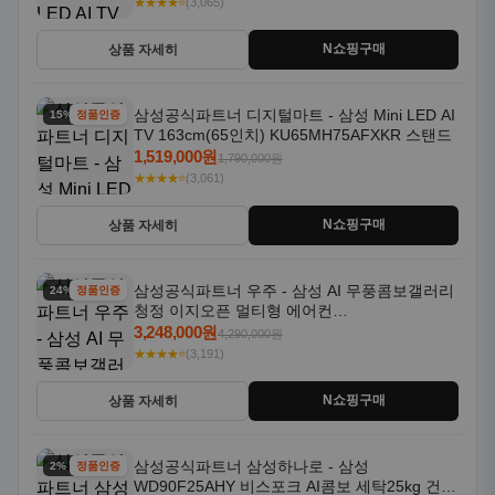
★★★★⭐
(3,065)
N쇼핑구매
상품 자세히
삼성공식파트너 디지털마트 - 삼성 Mini LED AI
15% 할인
정품인증
TV 163cm(65인치) KU65MH75AFXKR 스탠드
1,519,000원
1,790,000원
★★★★⭐
(3,061)
N쇼핑구매
상품 자세히
삼성공식파트너 우주 - 삼성 AI 무풍콤보갤러리
24% 할인
정품인증
청정 이지오픈 멀티형 에어컨
AF80F17D22WRS 기본설치포함
3,248,000원
4,290,000원
★★★★⭐
(3,191)
N쇼핑구매
상품 자세히
삼성공식파트너 삼성하나로 - 삼성
2% 할인
정품인증
WD90F25AHY 비스포크 AI콤보 세탁25kg 건조