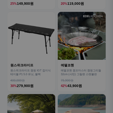
149,900원
119,000원
25%
20%
원스위크라이프
에델코첸
원스위크라이프 캠핑 IGT 접이식
에델코첸 캠프마스터 캠핑그리들
테이블 P1 5.0 유닛, 블랙
32cm (사틴) 그릴팬 스텐불판
400,000원
75,900원
279,900원
43,900원
30%
42%