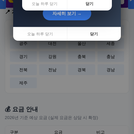
◀
▶
21,802원
3,308원
8,892원
오늘 하루 닫기
닫기
📍 지역 선택
자세히 보기 →
자세히 보기 →
서울
부산
대구
인천
오늘 하루 닫기
오늘 하루 닫기
닫기
닫기
광주
대전
울산
세종
경기
강원
충북
충남
전북
전남
경북
경남
제주
💰 요금 안내
2026년 기준 예상 요금 (실제 요금은 상담 시 확정)
구분
요금
비고