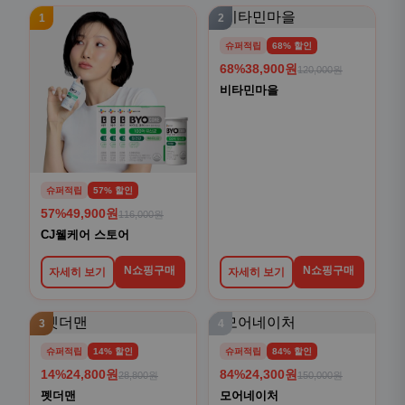
1
2
슈퍼적립
68% 할인
68%
38,900원
120,000원
비타민마을
슈퍼적립
57% 할인
57%
49,900원
116,000원
CJ웰케어 스토어
N쇼핑구매
N쇼핑구매
자세히 보기
자세히 보기
3
4
슈퍼적립
14% 할인
슈퍼적립
84% 할인
14%
24,800원
84%
24,300원
28,800원
150,000원
펫더맨
모어네이처