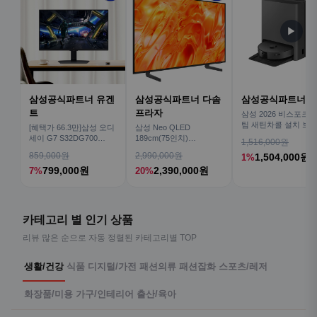
▶
삼성공식파트너 유겐
삼성공식파트너 다솜
삼성공식파트너 
트
프라자
삼성 2026 비스포크AI
팀 새틴차콜 설치 보안
[혜택가 66.3만]삼성 오디
삼성 Neo QLED
심 VR70F00AGH
세이 G7 S32DG700
189cm(75인치)
1,516,000원
80cm(32인치) 4K IPS
KQ75QNH70AFXKR AI
859,000원
2,990,000원
1,504,000원
1%
TV
799,000원
2,390,000원
7%
20%
카테고리 별 인기 상품
리뷰 많은 순으로 자동 정렬된 카테고리별 TOP
생활/건강
식품
디지털/가전
패션의류
패션잡화
스포츠/레저
화장품/미용
가구/인테리어
출산/육아