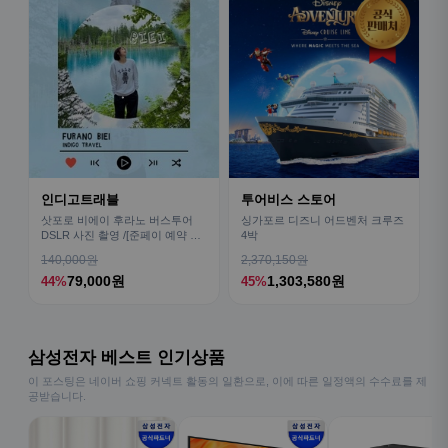
인디고트래블
투어비스 스토어
삿포로 비에이 후라노 버스투어
싱가포르 디즈니 어드벤처 크루즈
DSLR 사진 촬영 /[준페이 예약 식
4박
사]
140,000원
2,370,150원
79,000원
1,303,580원
44%
45%
삼성전자 베스트 인기상품
이 포스팅은 네이버 쇼핑 커넥트 활동의 일환으로, 이에 따른 일정액의 수수료를 제
공받습니다.