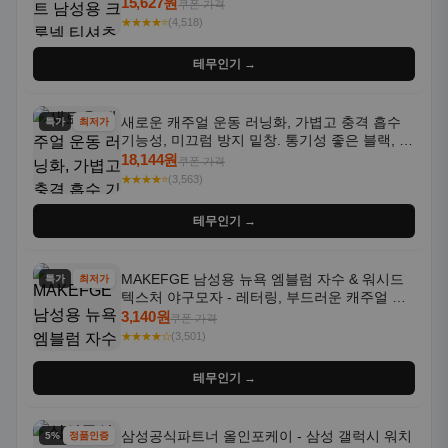
통기성 좋은 수분 흡수 반팔 운동복
15,627원
쿠폰 가격
★★★★⭐
(4,518)
테무인기 →
새로운 캐주얼 운동 러닝화, 가볍고 충격 흡수
특가
최저가
기능성, 미끄럼 방지 밑창. 통기성 좋은 블랙, 화
이트, 퍼플 그라데이션 색상
18,144원
쿠폰 가격
★★★★⭐
(3,563)
테무인기 →
MAKEFGE 남성용 뉴욕 엠블럼 자수 & 워시드
특가
최저가
텍스처 야구모자 - 레터링, 부드러운 캐주얼 모
자, NYC 스타일
3,140원
쿠폰 가격
★★★★☆
(3,501)
테무인기 →
삼성공식파트너 올인포케이 - 삼성 갤럭시 워치
5% 할인
정품인증