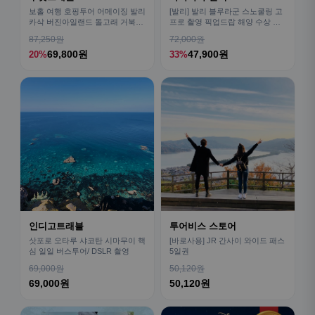
보홀 여행 호핑투어 어메이징 발리
[발리] 발리 블루라군 스노쿨링 고
카삭 버진아일랜드 돌고래 거북이
프로 촬영 픽업드랍 해양 수상 액
픽드랍 포함
티비티 체험 산호 열대어
87,250원
72,000원
69,800원
47,900원
20%
33%
인디고트래블
투어비스 스토어
삿포로 오타루 샤코탄 시마무이 핵
[바로사용] JR 간사이 와이드 패스
심 일일 버스투어/ DSLR 촬영
5일권
69,000원
50,120원
69,000원
50,120원