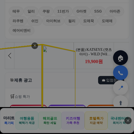
테무
알리
쿠팡
11번가
G마켓
SSG
아마존
라쿠텐
쉬인
아이허브
컬리
도매꾹
도매매
에어비앤비
✕
🏠
📞
🎯
제휴 광고
💼 입점문의
📍
🛒
쇼핑 특가
⬆️
🛒
📦
🎁
마리트
여행용품
해외골프
키즈여행
호텔특가
국내렌터카
✕
🏠
📝
💬
🚐
🛒
특가픽
혜택가 제공
폭탄 세일
가족 추천
지금 예약
최저가 픽
쿠팡
알리익스프레스
테무
🏠
✈️
⛳
📋
🛒
🎁
홈
공항
골프
견적
쿠팡
테무
홈
견적
커뮤니티
기사등록
아마존
로켓배송·특가
해외직구·초특가
초저가·무료배송