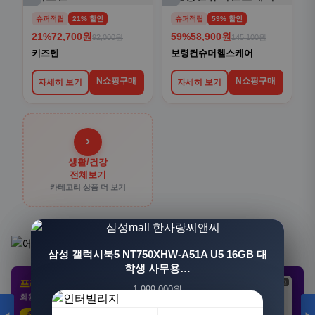
슈퍼적립
21% 할인
슈퍼적립
59% 할인
21%
72,700원
59%
58,900원
92,000원
145,100원
키즈텐
보령컨슈머헬스케어
N쇼핑구매
N쇼핑구매
자세히 보기
자세히 보기
›
생활/건강
전체보기
카테고리 상품 더 보기
[3+1] 동국제약 마이핏 V 활성엽산 임신준비 임산
삼성 갤럭시북5 NT750XHW-A51A U5 16GB 대
부영양 30정, 4개
학생 사무용…
프리미엄 제휴 사이트
광고
광고
광고
1,999,000원
100,000원
회원 전용 특가 · 놓치면 손해
1,549,000원
31,900원
23%
68%
추천 클릭