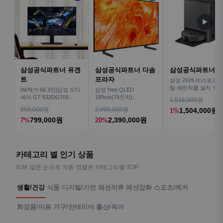
▶
삼성공식파트너 유겐
삼성공식파트너 다솜
삼성공식파트너 
트
프라자
삼성 2026 비스포크AI
팀 새틴차콜 설치 보안
[혜택가 66.3만]삼성 오디
삼성 Neo QLED
심 VR70F00AGH
세이 G7 S32DG700
189cm(75인치)
1,516,000원
80cm(32인치) 4K IPS
KQ75QNH70AFXKR AI
859,000원
2,990,000원
1,504,000원
1%
TV
799,000원
2,390,000원
7%
20%
카테고리 별 인기 상품
리뷰 많은 순으로 자동 정렬된 카테고리별 TOP
생활/건강
식품
디지털/가전
패션의류
패션잡화
스포츠/레저
화장품/미용
가구/인테리어
출산/육아