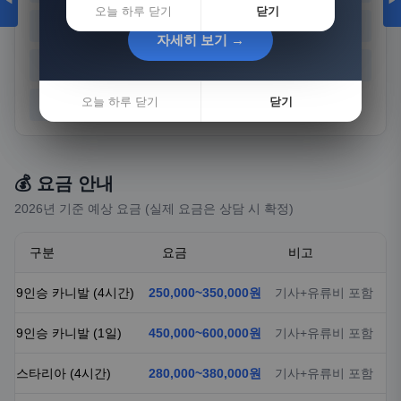
◀
▶
오늘 하루 닫기
닫기
경기
강원
충북
충남
자세히 보기 →
자세히 보기 →
전북
전남
경북
경남
오늘 하루 닫기
오늘 하루 닫기
닫기
닫기
제주
💰 요금 안내
2026년 기준 예상 요금 (실제 요금은 상담 시 확정)
구분
요금
비고
9인승 카니발 (4시간)
250,000~350,000원
기사+유류비 포함
9인승 카니발 (1일)
450,000~600,000원
기사+유류비 포함
스타리아 (4시간)
280,000~380,000원
기사+유류비 포함