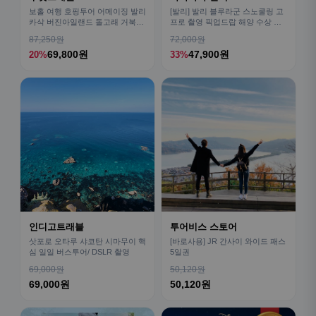
보홀 여행 호핑투어 어메이징 발리
[발리] 발리 블루라군 스노쿨링 고
카삭 버진아일랜드 돌고래 거북이
프로 촬영 픽업드랍 해양 수상 액
픽드랍 포함
티비티 체험 산호 열대어
87,250원
72,000원
69,800원
47,900원
20%
33%
인디고트래블
투어비스 스토어
삿포로 오타루 샤코탄 시마무이 핵
[바로사용] JR 간사이 와이드 패스
심 일일 버스투어/ DSLR 촬영
5일권
69,000원
50,120원
69,000원
50,120원