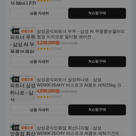
★★★★⭐
(3,061)
N쇼핑구매
상품 자세히
삼성공식파트너 우주 - 삼성 AI 무풍콤보갤러리
24% 할인
정품인증
청정 이지오픈 멀티형 에어컨
AF80F17D22WRS 기본설치포함
3,248,000원
4,290,000원
★★★★⭐
(3,191)
N쇼핑구매
상품 자세히
삼성공식파트너 삼성하나로 - 삼성
2% 할인
정품인증
WD90F25AHY 비스포크 AI콤보 세탁25kg 건조
18kg 자동문열림 1등급
4,099,000원
4,199,000원
★★★★⭐
(3,447)
N쇼핑구매
상품 자세히
삼성공식인증점 회산디지털 - 삼성
24% 할인
정품인증
WD90F25CHY 비스포크 AI콤보 세탁기건조기