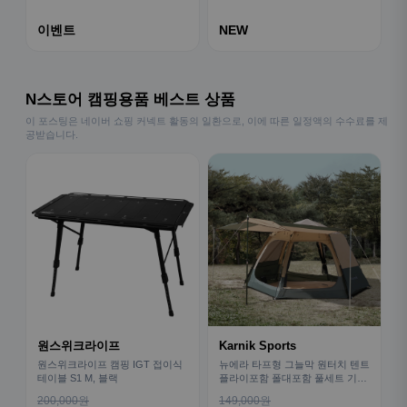
이벤트
NEW
N스토어 캠핑용품 베스트 상품
이 포스팅은 네이버 쇼핑 커넥트 활동의 일환으로, 이에 따른 일정액의 수수료를 제
공받습니다.
원스위크라이프
Karnik Sports
원스위크라이프 캠핑 IGT 접이식
뉴에라 타프형 그늘막 원터치 텐트
테이블 S1 M, 블랙
플라이포함 폴대포함 풀세트 기본
형
200,000원
149,000원