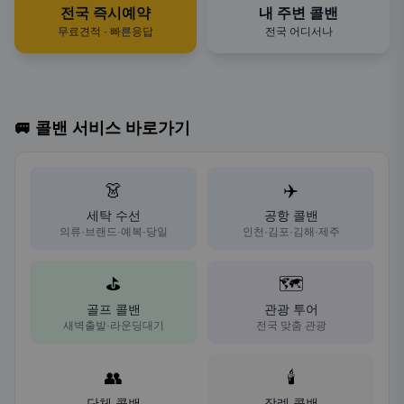
전국 즉시예약
내 주변 콜밴
무료견적 · 빠른응답
전국 어디서나
🚐 콜밴 서비스 바로가기
👗
✈️
세탁 수선
공항 콜밴
의류·브랜드·예복·당일
인천·김포·김해·제주
⛳
🗺️
골프 콜밴
관광 투어
새벽출발·라운딩대기
전국 맞춤 관광
👥
🕯️
단체 콜밴
장례 콜밴