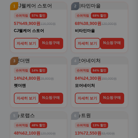
1
2
슈퍼적립
57% 할인
슈퍼적립
68% 할인
57%
49,900원
68%
38,900원
116,000원
120,000원
CJ웰케어 스토어
비타민마을
N쇼핑구매
N쇼핑구매
자세히 보기
자세히 보기
3
4
슈퍼적립
14% 할인
슈퍼적립
84% 할인
14%
24,800원
84%
24,300원
28,800원
150,000원
펫더맨
모어네이처
N쇼핑구매
N쇼핑구매
자세히 보기
자세히 보기
5
6
슈퍼적립
48% 할인
슈퍼적립
13% 할인
48%
62,100원
13%
72,550원
120,000원
83,400원