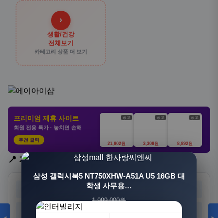
›
생활/건강
전체보기
카테고리 상품 더 보기
프리미엄 제휴 사이트
광고
광고
광고
회원 전용 특가 · 놓치면 손해
추천 클릭
21,802원
3,308원
8,892원
📍 지역 선택
[3+1] 동국제약 마이핏 V 활성엽산 임신준비 임산
삼성 갤럭시북5 NT750XHW-A51A U5 16GB 대
부영양 30정, 4개
학생 사무용…
서울
부산
대구
인천
1,999,000원
100,000원
광주
대전
울산
세종
1,549,000원
31,900원
23%
68%