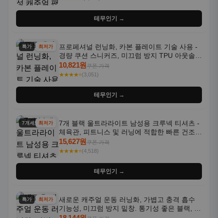
테무인기 →
프로페셔널 런닝화, 카본 플레이트 기술 사용 -
특가
최저가
경량 쿠션 스니커즈, 미끄럼 방지 TPU 아웃솔,
통기성 화이트-퍼플 그라데이션, 헬스, 트레이
10,821원
쿠폰 가격
닝 - 남성용, 여성용, 모든 계절에 적합
★★★★⭐
(3,051)
테무인기 →
7개 블랙 울트라라이트 남성용 크루넥 티셔츠 -
7개세트
최저가
체육관, 피트니스 및 러닝에 적합한 빠른 건조,
통기성 좋은 수분 흡수 반팔 운동복
15,627원
쿠폰 가격
★★★★⭐
(4,518)
테무인기 →
새로운 캐주얼 운동 러닝화, 가볍고 충격 흡수
특가
최저가
기능성, 미끄럼 방지 밑창. 통기성 좋은 블랙, 화
이트, 퍼플 그라데이션 색상
18,144원