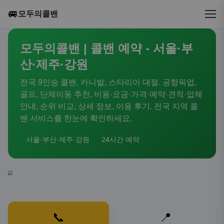
🚐
모두의콜밴
모두의콜밴 | 콜밴 예약 - 서울·부
산·제주·강원
전국 9인승 콜밴, 카니발, 스타리아 대절. 공항픽업,
골프, 단체이동 추천, 비용·요금·가격·예약·견적·업체
안내, 순위 비교, 상세 정보, 이용 후기. 전국 지역 콜
밴 서비스를 한눈에 확인하세요.
서울·부산·제주·강원
24시간 예약
📞
📍