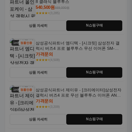
8 클래식 블루투스
540,500원
569,000원
★★★★⭐
(3,285)
N쇼핑구매
상품 자세히
삼성공식파트너 엠디텍 - [시크릿] 삼성전자 갤
100% 할인
정품인증
럭시 버즈4 프로 블루투스 무선 이어폰 SM-
R640N
가격문의
★★★★⭐
(4,508)
N쇼핑구매
상품 자세히
삼성공식파트너 제이유 - [크리에이터]삼성전자
100% 할인
정품인증
갤럭시 버즈4 프로 무선 블루투스 이어폰 ANC
SM-R640N
가격문의
★★★★⭐
(3,209)
N쇼핑구매
상품 자세히