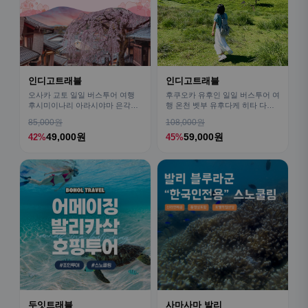
인디고트래블
인디고트래블
오사카 교토 일일 버스투어 여행
후쿠오카 유후인 일일 버스투어 여
후시미이나리 아라시야마 은각사
행 온천 벳부 유후다케 히타 다자
청수사 철학의길
이후
85,000원
108,000원
49,000원
59,000원
42%
45%
두잇트래블
사마사마 발리