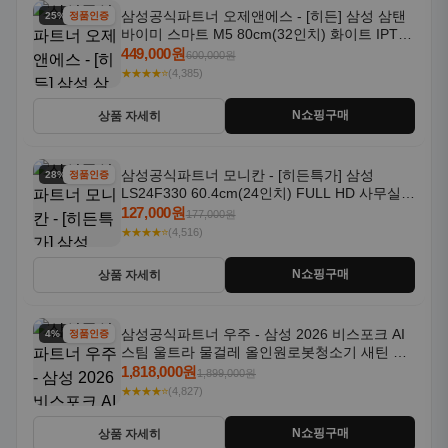
삼성공식파트너 오제앤에스 - [히든] 삼성 삼탠
25% 할인
정품인증
바이미 스마트 M5 80cm(32인치) 화이트 IPTV
OTT 패키지
449,000원
600,000원
★★★★⭐
(4,385)
N쇼핑구매
상품 자세히
삼성공식파트너 모니칸 - [히든특가] 삼성
28% 할인
정품인증
LS24F330 60.4cm(24인치) FULL HD 사무실/
컴퓨터 모니터
127,000원
177,000원
★★★★⭐
(4,516)
N쇼핑구매
상품 자세히
삼성공식파트너 우주 - 삼성 2026 비스포크 AI
4% 할인
정품인증
스팀 울트라 물걸레 올인원로봇청소기 새틴 그
레이지 AAG
1,818,000원
1,899,000원
★★★★⭐
(4,827)
N쇼핑구매
상품 자세히