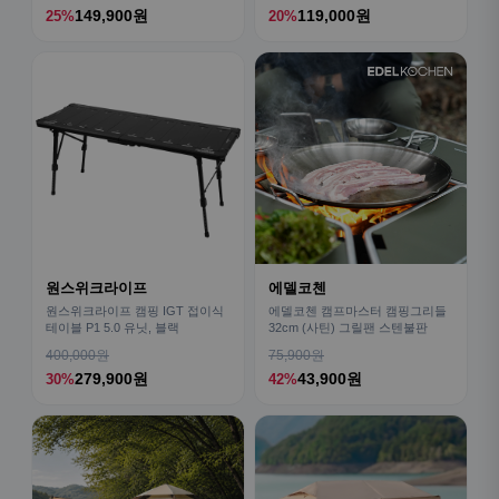
149,900원
119,000원
25%
20%
원스위크라이프
에델코첸
원스위크라이프 캠핑 IGT 접이식
에델코첸 캠프마스터 캠핑그리들
테이블 P1 5.0 유닛, 블랙
32cm (사틴) 그릴팬 스텐불판
400,000원
75,900원
279,900원
43,900원
30%
42%