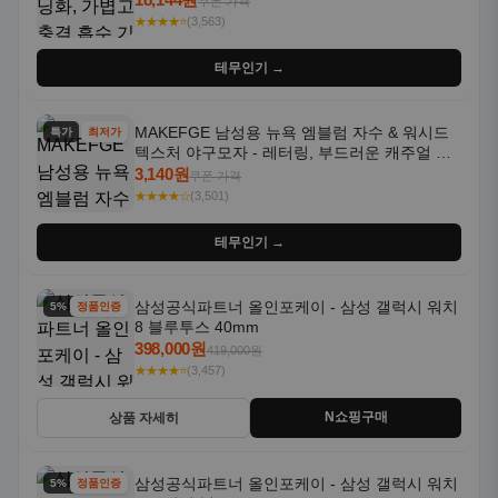
쿠폰 가격
★★★★⭐
(3,563)
테무인기 →
MAKEFGE 남성용 뉴욕 엠블럼 자수 & 워시드
특가
최저가
텍스처 야구모자 - 레터링, 부드러운 캐주얼 모
자, NYC 스타일
3,140원
쿠폰 가격
★★★★☆
(3,501)
테무인기 →
삼성공식파트너 올인포케이 - 삼성 갤럭시 워치
5% 할인
정품인증
8 블루투스 40mm
398,000원
419,000원
★★★★⭐
(3,457)
N쇼핑구매
상품 자세히
삼성공식파트너 올인포케이 - 삼성 갤럭시 워치
5% 할인
정품인증