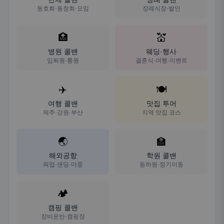
동호회·동창회·모임
장례식장·발인
🏥
💒
병원 콜밴
웨딩·행사
입퇴원·통원
결혼식·여행·이벤트
✈️
🍽️
여행 콜밴
맛집 투어
제주·강원·부산
지역 맛집 코스
🌏
🏫
해외공항
학원 콜밴
픽업·샌딩·마중
등하원·정기이동
🏕️
캠핑 콜밴
장비운반·캠핑장