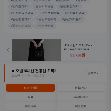
#밴견적요청
#밴무료견적
#콜밴예약
#밴예약
#밴대절예약
#콜밴예약방법
#콜밴당일예약
#콜밴온라인예약
#콜밴전화예약
#콜밴빠른예약
#콜밴간편예약
#콜밴주말예약
#콜밴예약문의
#콜밴사전예약
#밴사전예약
🔥 모밴10대산 전용샵 초특가
전체보기
오늘만 이 가격 · 재고 한정
🔥 인기상품
생활/건강
식품
디지털/가전
패션의류
패션잡화