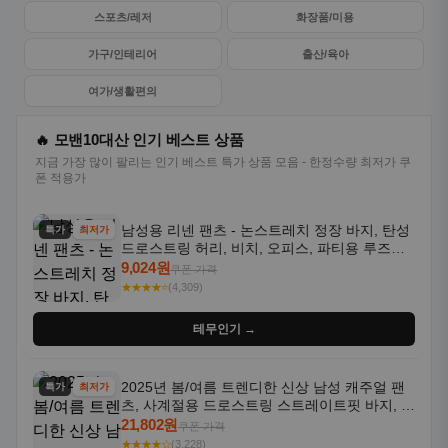
스포츠/레저
화장품/미용
가구/인테리어
출산/육아
여가/생활편의
🔥 모밴10대산 인기 베스트 상품
지금 가장 많이 팔리는 인기 베스트 특가 상품 모음 - 한정수량 최저가 쿠
폰 적용가
남성용 리넨 팬츠 - 논스트레치 정장 바지, 탄성
특가
최저가
드로스트링 허리, 비치, 오피스, 파티용 루즈핏
트라우저 - 세탁기 사용 가능한 캐주얼 정장 의
9,024원
쿠폰 가격
상
★★★★⭐
(4,309)
테무인기 →
2025년 봄/여름 트렌디한 신상 남성 캐주얼 팬
특가
최저가
츠, 사계절용 드로스트링 스트레이트핏 바지, 한
국 스타일, 활용도 높은 아웃도어 및 정장용, 발
21,802원
쿠폰 가격
목 바지
★★★★☆
(3,228)