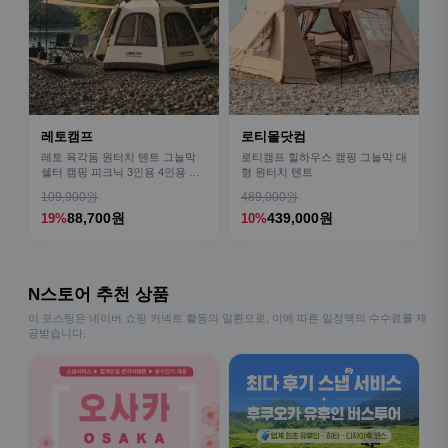
레토캠프
로티몰닷컴
레토 육각돔 원터치 텐트 그늘막
로티캠프 힐하우스 캠핑 그늘막 대
쉘터 캠핑 피크닉 3인용 4인용 패
형 원터치 텐트
밀리 LCE-OT02
109,900원
489,000원
88,700원
439,000원
19%
10%
N스토어 추천 상품
이 포스팅은 네이버 쇼핑 커넥트 활동의 일환으로, 이에 따른 일정액의 수수료를 제
공받습니다.