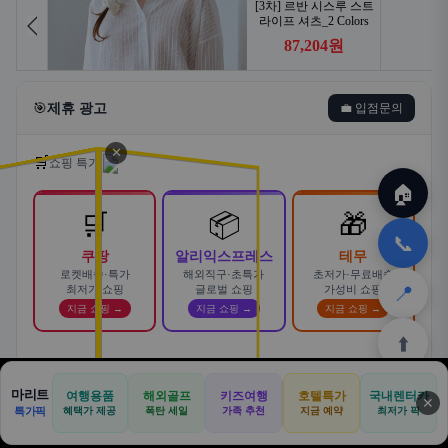
🎯
제휴 광고
💼 입점문의
✕
🛒
쇼핑 특가
🏠
🛒
📦
🎁
📞
쿠팡
알리익스프레스
테무
로켓배송·특가
해외직구·초특가
초저가·무료배송
📍
최저가 쇼핑
글로벌 쇼핑
가성비 쇼핑
지금 쇼핑 →
지금 쇼핑 →
지금 쇼핑 →
⬆️
스마트한 자동차 렌탈! 카슐랭에서
마리트
여행용품
해외골프
키즈여행
호텔특가
국내렌터카
AD
✕
합리적으로
🏠
📝
💬
🚐
🛒
🚗
특가픽
혜택가 제공
폭탄 세일
가족 추천
지금 예약
바로가기 →
최저가 픽
🏠
✈️
⛳
📋
🛒
🎁
카슐랭 · 신차 장기렌트 · 리스 · 월 렌탈료 비교
홈
공항
골프
견적
쿠팡
테무
홈
견적
커뮤니티
기사등록
아마존
· 전 차종 견적 무료