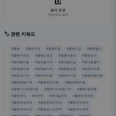
4️⃣
결제 완료
현장/계좌 결제
🏷️ 관련 키워드
#콜밴
#콜밴가격
#콜밴비용
#콜밴요금
#콜밴얼마
#콜밴가격표
#콜밴요금표
#콜밴비용표
#콜밴단가
#밴대절비용
#밴대절가격
#밴대절요금
#밴대절얼마
#밴렌탈비용
#밴렌탈가격
#밴렌탈요금
#밴임대비용
#밴임대가격
#밴대여비용
#밴대여가격
#콜밴렌탈비용
#콜밴렌탈가격
#콜밴편도비용
#콜밴왕복비용
#콜밴기사포함비용
#콜밴기사포함가격
#콜밴1일비용
#콜밴견적
#밴견적
#밴대절견적
#콜밴견적요청
#콜밴무료견적
#콜밴온라인견적
#콜밴견적문의
#콜밴견적비교
#콜밴실시간견적
#콜밴즉시견적