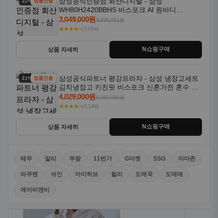
삼성공식인증점 회산디지털 - 삼성
22% 할인
정품인증
WH80H2420BBHS 비스포크 AI 원바디
24kg+20kg 세제자동투입 1등급
3,049,000원
3,898,001원
★★★★⭐
(3,054)
N쇼핑구매
상품 자세히
삼성공식파트너 평강프라자 - 삼성 냉장고세트
21% 할인
정품인증
김치냉장고 키친핏 비스포크 신혼가전 혼수 입
주가전 빌트인 화이트
4,029,000원
5,080,000원
★★★★⭐
(4,149)
N쇼핑구매
상품 자세히
테무
알리
쿠팡
11번가
G마켓
SSG
아마존
라쿠텐
쉬인
아이허브
컬리
도매꾹
도매매
에어비앤비