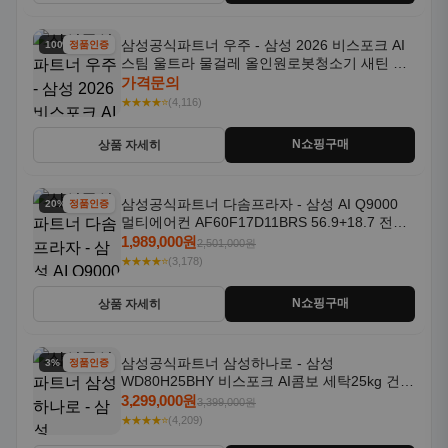
삼성공식파트너 우주 - 삼성 2026 비스포크 AI
100% 할인
정품인증
스팀 울트라 물걸레 올인원로봇청소기 새틴 차
콜 AAH
가격문의
★★★★⭐
(4,116)
N쇼핑구매
상품 자세히
삼성공식파트너 다솜프라자 - 삼성 AI Q9000
20% 할인
정품인증
멀티에어컨 AF60F17D11BRS 56.9+18.7 전국
기본설치포함
1,989,000원
2,501,000원
★★★★⭐
(3,178)
N쇼핑구매
상품 자세히
삼성공식파트너 삼성하나로 - 삼성
3% 할인
정품인증
WD80H25BHY 비스포크 AI콤보 세탁25kg 건조
18kg 26년형 일체형 1등급
3,299,000원
3,399,000원
★★★★⭐
(4,209)