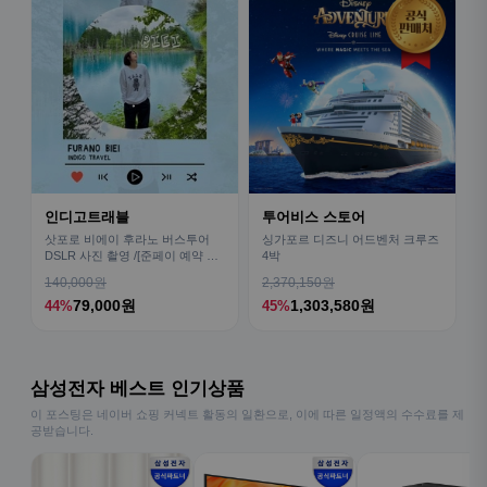
인디고트래블
투어비스 스토어
삿포로 비에이 후라노 버스투어
싱가포르 디즈니 어드벤처 크루즈
DSLR 사진 촬영 /[준페이 예약 식
4박
사]
140,000원
2,370,150원
79,000원
1,303,580원
44%
45%
삼성전자 베스트 인기상품
이 포스팅은 네이버 쇼핑 커넥트 활동의 일환으로, 이에 따른 일정액의 수수료를 제
공받습니다.