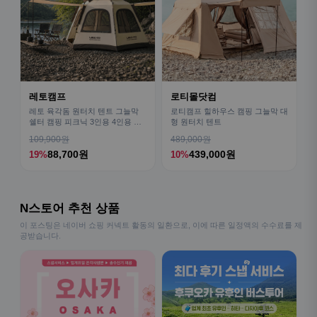
레토캠프
로티몰닷컴
레토 육각돔 원터치 텐트 그늘막
로티캠프 힐하우스 캠핑 그늘막 대
쉘터 캠핑 피크닉 3인용 4인용 패
형 원터치 텐트
밀리 LCE-OT02
109,900원
489,000원
88,700원
439,000원
19%
10%
N스토어 추천 상품
이 포스팅은 네이버 쇼핑 커넥트 활동의 일환으로, 이에 따른 일정액의 수수료를 제
공받습니다.