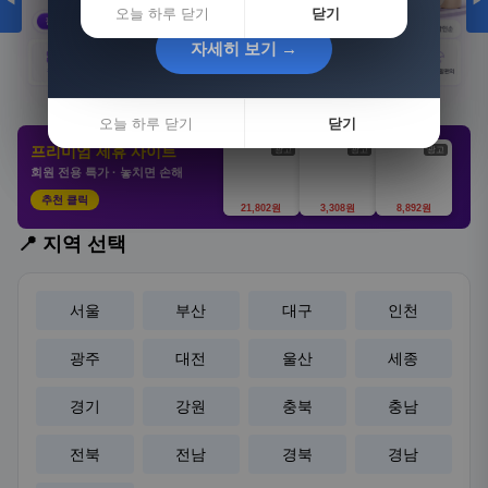
◀
▶
오늘 하루 닫기
닫기
자세히 보기 →
자세히 보기 →
오늘 하루 닫기
오늘 하루 닫기
닫기
닫기
프리미엄 제휴 사이트
광고
광고
광고
회원 전용 특가 · 놓치면 손해
추천 클릭
21,802원
3,308원
8,892원
📍 지역 선택
서울
부산
대구
인천
광주
대전
울산
세종
경기
강원
충북
충남
전북
전남
경북
경남