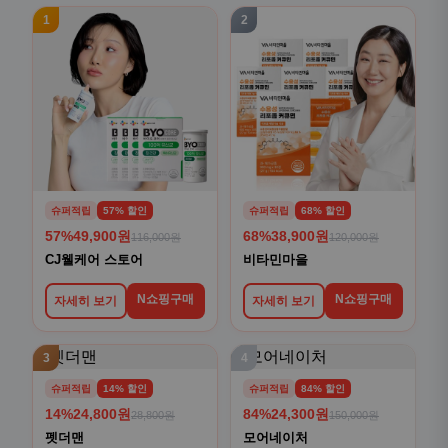
1
2
슈퍼적립
57% 할인
슈퍼적립
68% 할인
57%
49,900원
68%
38,900원
116,000원
120,000원
CJ웰케어 스토어
비타민마을
N쇼핑구매
N쇼핑구매
자세히 보기
자세히 보기
3
4
슈퍼적립
14% 할인
슈퍼적립
84% 할인
14%
24,800원
84%
24,300원
28,800원
150,000원
펫더맨
모어네이처