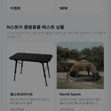
이벤트
NEW
N스토어 캠핑용품 베스트 상품
이 포스팅은 네이버 쇼핑 커넥트 활동의 일환으로, 이에 따른 일정액의 수수료를 제
공받습니다.
원스위크라이프
Karnik Sports
원스위크라이프 캠핑 IGT 접이식
뉴에라 타프형 그늘막 원터치 텐트
테이블 S1 M, 블랙
플라이포함 폴대포함 풀세트 기본
형
200,000원
149,000원