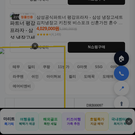
삼성공식파트너 평강프라자 - 삼성 냉장고세트
21% 할인
정품인증
김치냉장고 키친핏 비스포크 신혼가전 혼수 입
주가전 빌트인 화이트
4,029,000원
5,080,000원
★★★★⭐
(4,149)
✕
N쇼핑구매
상품 자세히
🏠
테무
알리
쿠팡
11번가
G마켓
SSG
아마존
📞
라쿠텐
쉬인
아이허브
컬리
도매꾹
도매매
에어비앤비
📍
⬆️
마리트
여행용품
해외골프
키즈여행
호텔특가
국내렌터카
✕
🏠
📝
💬
🚐
🛒
특가픽
혜택가 제공
폭탄 세일
가족 추천
지금 예약
최저가 픽
🏠
✈️
⛳
📋
🛒
🎁
홈
공항
골프
견적
쿠팡
테무
홈
견적
커뮤니티
기사등록
아마존