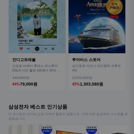
인디고트래블
투어비스 스토어
삿포로 비에이 후라노 버스투어
싱가포르 디즈니 어드벤처 크루즈
DSLR 사진 촬영 /[준페이 예약 식
4박
사]
140,000원
2,370,150원
79,000원
1,303,580원
44%
45%
삼성전자 베스트 인기상품
이 포스팅은 네이버 쇼핑 커넥트 활동의 일환으로, 이에 따른 일정액의 수수료를 제
공받습니다.