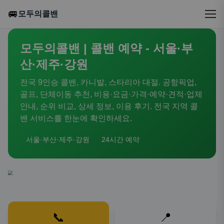
🚐
모두의콜밴
모두의콜밴 | 콜밴 예약 - 서울·부
산·제주·강원
전국 9인승 콜밴, 카니발, 스타리아 대절. 공항픽업,
골프, 단체이동 추천, 비용·요금·가격·예약·견적·업체
안내, 순위 비교, 상세 정보, 이용 후기. 전국 지역 콜
밴 서비스를 한눈에 확인하세요.
서울·부산·제주·강원
24시간 예약
📞
📍