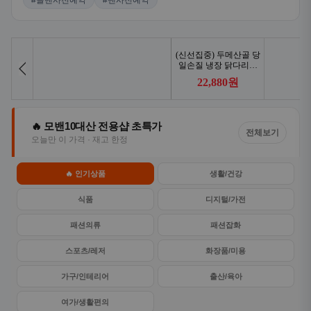
#콜밴사전예약
#밴사전예약
🔥 모밴10대산 전용샵 초특가
전체보기
오늘만 이 가격 · 재고 한정
🔥 인기상품
생활/건강
식품
디지털/가전
패션의류
패션잡화
스포츠/레저
화장품/미용
가구/인테리어
출산/육아
여가/생활편의