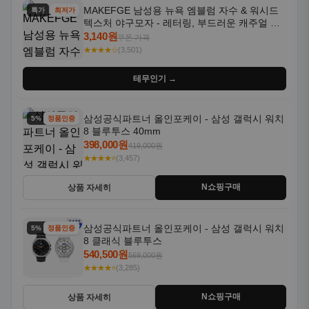
MAKEFGE 남성용 뉴욕 엠블럼 자수 & 워시드
특가
최저가
텍스처 야구모자 - 레터링, 부드러운 캐주얼 모
자, NYC 스타일
3,140원
쿠폰 가격
★★★★☆
(3,501)
테무인기 →
삼성공식파트너 올인포케이 - 삼성 갤럭시 워치
5% 할인
정품인증
8 블루투스 40mm
398,000원
419,000원
★★★★⭐
(3,457)
N쇼핑구매
상품 자세히
삼성공식파트너 올인포케이 - 삼성 갤럭시 워치
5% 할인
정품인증
8 클래식 블루투스
540,500원
569,000원
★★★★⭐
(3,285)
N쇼핑구매
상품 자세히