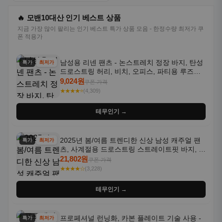
🔥 모밴10대산 인기 베스트 상품
지금 가장 많이 팔리는 인기 베스트 특가 상품 모음 - 한정수량 최저가 쿠
폰 적용가
남성용 리넨 팬츠 - 논스트레치 정장 바지, 탄성
특가
최저가
드로스트링 허리, 비치, 오피스, 파티용 루즈핏
트라우저 - 세탁기 사용 가능한 캐주얼 정장 의
9,024원
쿠폰 가격
상
★★★★⭐
(4,309)
테무인기 →
2025년 봄/여름 트렌디한 신상 남성 캐주얼 팬
특가
최저가
츠, 사계절용 드로스트링 스트레이트핏 바지, 한
국 스타일, 활용도 높은 아웃도어 및 정장용, 발
21,802원
쿠폰 가격
목 바지
★★★★☆
(3,228)
테무인기 →
프로페셔널 런닝화, 카본 플레이트 기술 사용 -
특가
최저가