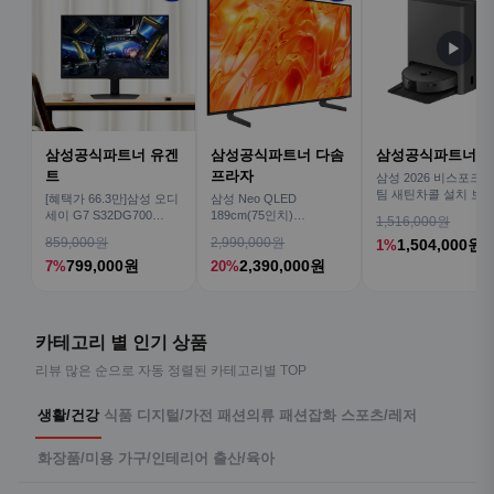
▶
삼성공식파트너 유겐
삼성공식파트너 다솜
삼성공식파트너 
트
프라자
삼성 2026 비스포크AI
팀 새틴차콜 설치 보안
[혜택가 66.3만]삼성 오디
삼성 Neo QLED
심 VR70F00AGH
세이 G7 S32DG700
189cm(75인치)
1,516,000원
80cm(32인치) 4K IPS
KQ75QNH70AFXKR AI
859,000원
2,990,000원
1,504,000원
1%
TV
799,000원
2,390,000원
7%
20%
카테고리 별 인기 상품
리뷰 많은 순으로 자동 정렬된 카테고리별 TOP
생활/건강
식품
디지털/가전
패션의류
패션잡화
스포츠/레저
화장품/미용
가구/인테리어
출산/육아