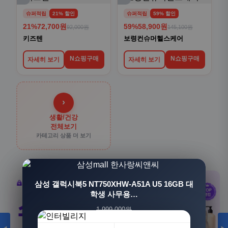
슈퍼적립
21% 할인
슈퍼적립
59% 할인
21%
72,700원
59%
58,900원
92,000원
145,100원
키즈텐
보령컨슈머헬스케어
N쇼핑구매
N쇼핑구매
자세히 보기
자세히 보기
›
생활/건강
전체보기
카테고리 상품 더 보기
[3+1] 동국제약 마이핏 V 활성엽산 임신준비 임산
삼성 갤럭시북5 NT750XHW-A51A U5 16GB 대
부영양 30정, 4개
학생 사무용…
1,999,000원
100,000원
1,549,000원
31,900원
23%
68%