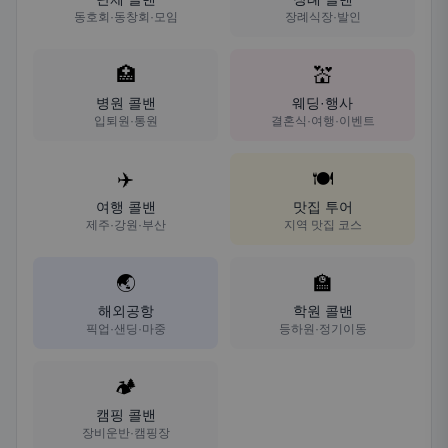
동호회·동창회·모임
장례식장·발인
🏥
💒
병원 콜밴
웨딩·행사
입퇴원·통원
결혼식·여행·이벤트
✈️
🍽️
여행 콜밴
맛집 투어
제주·강원·부산
지역 맛집 코스
🌏
🏫
해외공항
학원 콜밴
픽업·샌딩·마중
등하원·정기이동
🏕️
캠핑 콜밴
장비운반·캠핑장