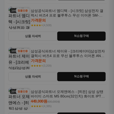
삼성공식파트너 엠디텍 - [시크릿] 삼성전자 갤
100% 할인
정품인증
럭시 버즈4 프로 블루투스 무선 이어폰 SM-
R640N
가격문의
★★★★⭐
(4,508)
N쇼핑구매
상품 자세히
삼성공식파트너 제이유 - [크리에이터]삼성전자
100% 할인
정품인증
갤럭시 버즈4 프로 무선 블루투스 이어폰 ANC
SM-R640N
가격문의
★★★★⭐
(3,209)
N쇼핑구매
상품 자세히
삼성공식파트너 오제앤에스 - [히든] 삼성 삼탠
25% 할인
정품인증
바이미 스마트 M5 80cm(32인치) 화이트 IPTV
OTT 패키지
449,000원
600,000원
★★★★⭐
(4,385)